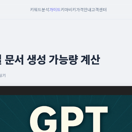
키워드분석
가이드
키마비키
가격안내
고객센터
일 문서 생성 가능량 계산
 읽기