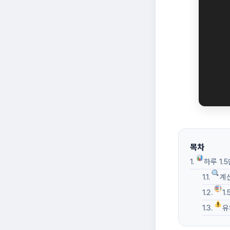
목차
하루 1.
계
1
유