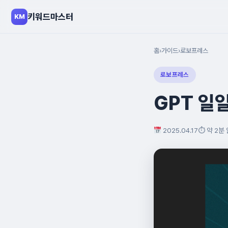
키워드마스터
KM
홈
›
가이드
›
로보프레스
로보프레스
GPT 일
2025.04.17
⏱ 약 2분