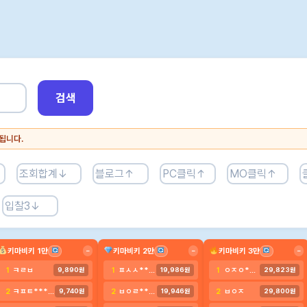
검색
됩니다.
키마비키 1만
키마비키 2만
키마비키 3만
−
−
−
ㅋㄹㅂ
ㅍㅅㅅ******
ㅇㅈㅇ********
1
1
1
9,890원
19,986원
29,823원
ㅋㅍㅌ************
ㅂㅇㄹ****
ㅂㅇㅈ
2
2
2
9,740원
19,946원
29,800원