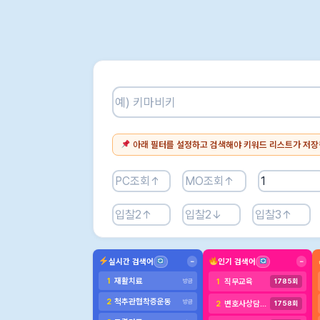
아래 필터를 설정하고 검색해야 키워드 리스트가 저장
실시간 검색어
인기 검색어
−
−
재활치료
1
직무교육
1
방금
1785회
척추관협착증운동
2
방금
변호사상담비용
2
1758회