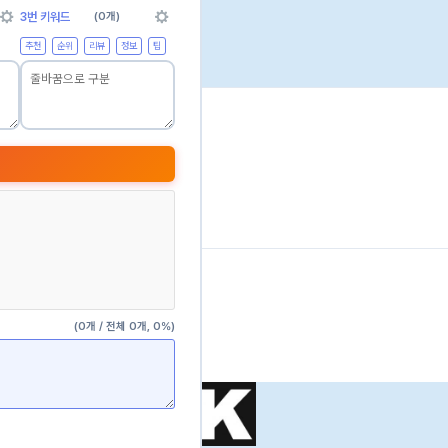
~1000 높음
1000+ 매우 높음
3번 키워드
(0개)
추천
순위
리뷰
정보
팁
(0개 / 전체 0개, 0%)