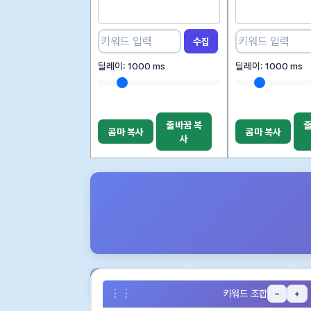
수집
딜레이:
1000
ms
딜레이:
1000
ms
줄바꿈 복
줄
콤마 복사
콤마 복사
사
키워드만 복사
전체 엑셀 복사
키워드 조합
–
+