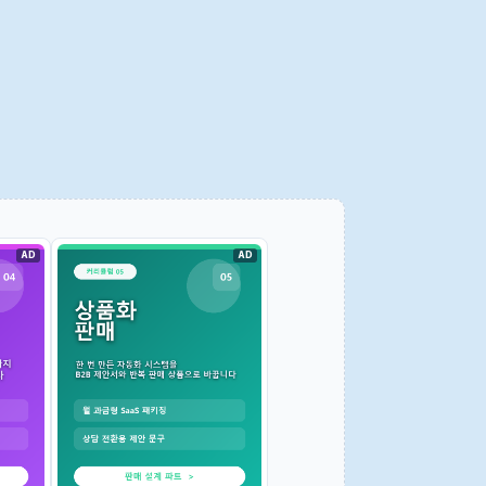
AD
AD