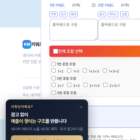
경쟁률
0.1~1 매우 낮음
1~10 낮음
10~100 보통
100
1번 키워드
(0개)
2번 키워드
(0개)
지역
도시
동네
음식
서비스
쇼핑
키워드마스터
KM
전체 조합 선택
네이버 키워드 검색량 조회, CPC 분석, 블로그 키워드 발굴을
위한 전문 도구
1번 포함 조합
1+2
1+3
1+2+3
1+3+2
2번 포함 조합
2+1
2+3
2+1+3
2+3+1
상호명: 티온 | 사업자등록번호: 621-42-00020 | 대표자: 문호영
3번 포함 조합
주소: 대구광역시 달서구 상화로 235 | 통신판매업: 제 2016-대구달서-4286 호
3+1
3+2
3+2+1
3+1+2
조합 결과
© 2025 KeywordMaster. All rights reserved.
×
사장님이세요?
광고 없이
매출이 쌓이는 구조
를 만듭니다
네이버 1페이지 노출 사이트 제작 · 추가 광고비 0원
전문가 방법론:
•
2개 조합
: 빠른 키워드 확장에 적합 (예: 지역+카테고리)