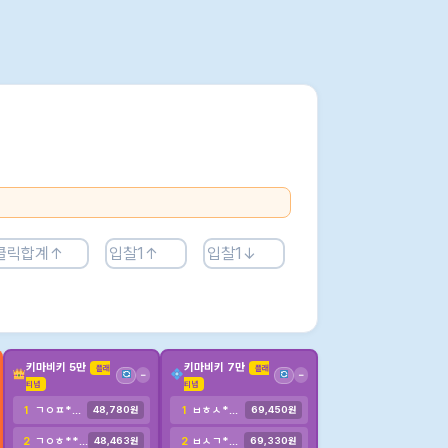
키마비키 5만
키마비키 7만
플래
플래
−
−
티넘
티넘
ㄱㅇㅍ******
ㅂㅎㅅ********
1
1
48,780원
69,450원
ㄱㅇㅎ**********
ㅂㅅㄱ************
2
2
48,463원
69,330원