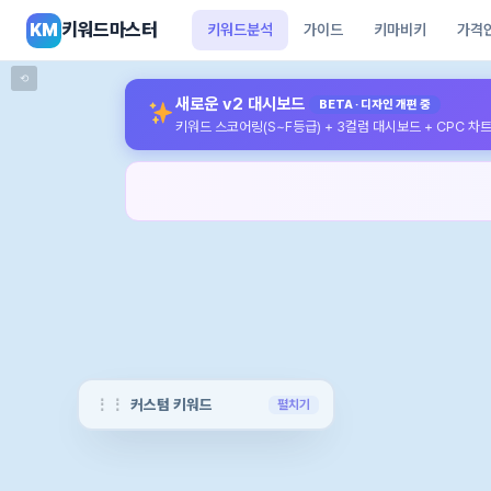
키워드마스터
KM
키워드분석
가이드
키마비키
가격
⟲
새로운 v2 대시보드
BETA · 디자인 개편 중
키워드 스코어링(S~F등급) + 3컬럼 대시보드 + CPC 차
커스텀 키워드
펼치기