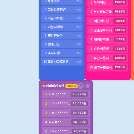
동결건조
3
방금
투자이민
3
1566회
고립은둔청년
4
방금
부산비뇨기과
4
1535회
마닐라치안
5
방금
어린이보험
5
1496회
마닐라여행
6
방금
결혼정보회사
6
1492회
필리핀물가
7
방금
테이블주문
7
1449회
연애고민
8
방금
송파이혼변호사
8
1439회
추나요법
9
방금
부산교통사고변호사
9
1399회
교통사고후유증
10
방금
관악구변호사
10
1295회
키마비키 9만
−
플래티넘
ㅊㅇㅂ****
1
95,923원
ㄷㄱㅇ************
2
95,036원
ㅈㅊㅈ********
3
94,763원
ㅌㅅㅍ**
4
94,330원
ㅂㅇㅅ************
5
94,210원