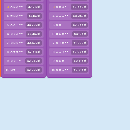
ㅈㄷㅈ****
ㅇㅊㅂ****
3
3
47,210원
68,550원
ㅊㅁㅈ********************
ㅈㅅㅅ**
4
4
47,140원
68,340원
ㅅㅈㄱ**
ㅇㅎ
5
5
44,793원
67,866원
ㅇㅇㅅ********
ㅍㄷㅎ**
6
6
43,443원
64,196원
ㅇㅂㅇ****
ㅇㄱㅎ******
7
7
43,433원
61,390원
ㅅㅎㅎ**
ㅈㅈㄱ**
8
8
42,516원
60,976원
ㅇㅇㄱ************
ㅇㅂㅎ
9
9
42,363원
60,416원
ㅂㅎ
ㅇㅎㅈ**
10
10
42,303원
60,316원