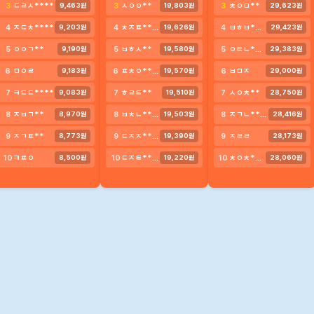
ㄷㄹㅅ****
ㅅㅇㅇ**
ㅊㅇㅁ**
3
3
3
9,463원
19,803원
29,623원
ㅈㄷㅊ****
ㅊㅈㅍ****
ㅂㅎㅂ********
4
4
4
9,203원
19,626원
29,423원
ㅇㅇㄱ**
ㅂㅎㅅ**
ㅇㅌㄴ****
5
5
5
9,190원
19,580원
29,383원
ㅁㅇㄹ
ㅍㅊㅇ******
ㅂㅁㅈ
6
6
6
9,183원
19,570원
29,000원
ㅋㄷㄷ****
ㅎㄹㅌ**
ㅅㅇㅊ**
7
7
7
9,083원
19,510원
28,750원
ㅈㅂㄱ**
ㅂㅊㄴ******
ㅈㄱㄴ****
8
8
8
8,970원
19,503원
28,416원
ㅈㄱㅍ**
ㄷㅈㅈ**********
ㅈㄹㄹ
9
9
9
8,773원
19,390원
28,173원
ㅋㅍㅇ
ㄷㅈㅌ******
ㅊㅇㅊ****
10
10
10
8,500원
19,220원
28,060원