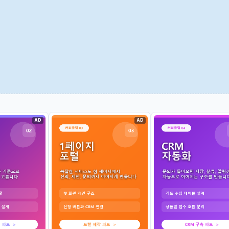
AD
AD