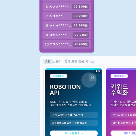
ㅊㅇㅇ************
6
93,806원
ㅅㅁㅈ**
7
93,290원
ㅂㅅㅂ************
8
92,980원
ㅂㅎㅅ****
9
92,216원
ㄷㄱㅇ********
10
91,980원
스폰서 · 함께 보면 좋은 서비스
AD
AD