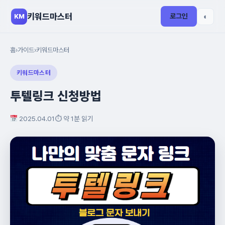
키워드마스터
로그인
◐
KM
홈
›
가이드
›
키워드마스터
키워드마스터
투텔링크 신청방법
2025.04.01
⏱ 약 1분 읽기