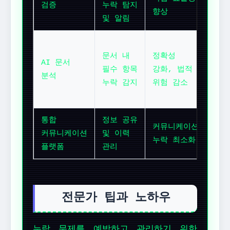
검증
누락 탐지
회계
향상
및 알림
품질
법무
문서 내
정확성
계약
AI 문서
필수 항목
강화, 법적
관리
분석
누락 감지
위험 감소
보고
작성
통합
정보 공유
조직
커뮤니케이션
커뮤니케이션
및 이력
협업
누락 최소화
플랫폼
관리
고객
전문가 팁과 노하우
누락 문제를 예방하고 관리하기 위한