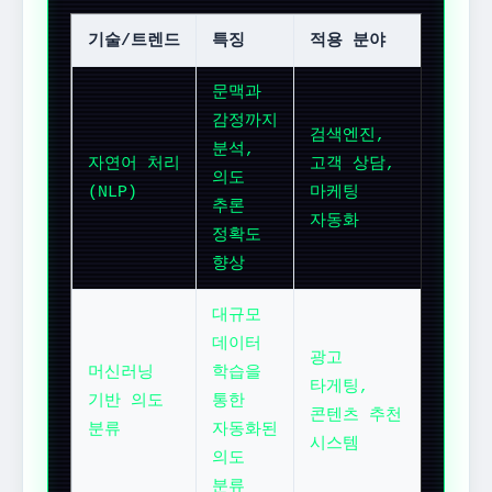
기술/트렌드
특징
적용 분야
문맥과
감정까지
검색엔진,
분석,
자연어 처리
고객 상담,
의도
(NLP)
마케팅
추론
자동화
정확도
향상
대규모
데이터
광고
머신러닝
학습을
타게팅,
기반 의도
통한
콘텐츠 추천
분류
자동화된
시스템
의도
분류