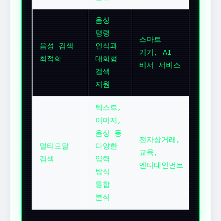
음성
명령
스마트
음성 검색
인식과
기기, AI
최적화
대화형
비서 서비스
검색
지원
텍스트,
이미지,
음성 등
전자상거래,
멀티모달
다양한
교육,
검색
입력
엔터테인먼트
방식
통합
분석