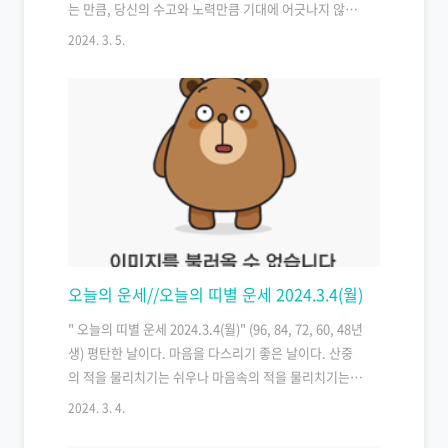
는 만큼, 당신의 수고와 노력만큼 기대에 어긋나지 않는
성과가 약속될 것입니다. 지나친 돈 욕심은 자제하시기
2024. 3. 5.
바랍니다. 눈 앞에 작은 이익에 사람을 잃는다면 쓸쓸한
삶이 되지 않겠습니까? 빚을 지고 일어나기보다는 차라
리 저녁을 굶고 주무십시오. 배는 고파도 마음은 든든합
니다. 기계를 다루는 사람이라면 안전불감증에 유의 하
여야 하겠습니다. * * * * * * * * * * 물고기자리 None 02
월 19일 ~ 03월 20일오늘은 자금 순환이 무난할 것으로
보입니다. 별다른 어려움 없이 기존의 수입을 유지해 나
갈 수 있는 데다가 주 수입 외에 기분 좋은 부수입이 생기
는 날이기도 합니다. 외부활..
오늘의 운세//오늘의 띠별 운세 2024.3.4(월)
" 오늘의 띠별 운세 2024.3.4(월)" (96, 84, 72, 60, 48년
생) 평탄한 날이다. 마음을 다스리기 좋은 날이다. 산중
의 적을 물리치기는 쉬우나 마음속의 적을 물리치기는
힘들다. 최대한 자신을 가다듬고 베풀면 나갔던 복도 들
2024. 3. 4.
어오는 법이다. 가족들과 함께 오랜만에 밥상머리에서