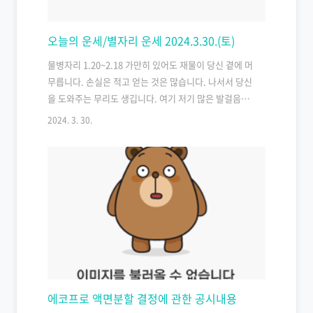
오늘의 운세/별자리 운세 2024.3.30.(토)
물병자리 1.20~2.18 가만히 있어도 재물이 당신 곁에 머
무릅니다. 손실은 적고 얻는 것은 많습니다. 나서서 당신
을 도와주는 무리도 생깁니다. 여기 저기 많은 발걸음을
할수록 더 많은 기회가 있을 것으로 보이는군요. 새로운
2024. 3. 30.
사업에 고민 중이라면 기회가 생길 수 있는 시기이기도
합니다. Even if you stay still, wealth remains by
your side. Losses are few, and gains are plentiful.
Taking action creates a group that helps you.
The more steps you take here and there, the
more opportunities seem to arise. If you’re
consider..
에코프로 액면분할 결정에 관한 공시내용