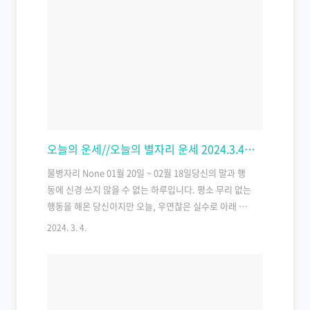
만나도 좋겠다. 96년생 쥐띠 운세 이성 친구의 마음에 큰
변화가 생겼다. 아무 미련 없이 떠나는 사람을 붙잡진 마
라. 84년생 쥐띠 운세 동분서주하게 활동하지만 실제로
는 아무 성과도 없는 하루다. 지나친 욕심은 금물. 72년
생 쥐띠 운세 주변 사람들이 당신을 가만히 두고 보지 않
을 것이다. 운동으로 스트레스를 풀도록. 60년생 쥐띠 운
세 스스로 문제 해결을 못하는 하루이다. 감정부터 추스
르는 것이 우선 할 일이다…
오늘의 운세//오늘의 별자리 운세 2024.3.4(월)
물병자리 None 01월 20일 ~ 02월 18일당신의 말과 행
동에 신경 쓰지 않을 수 없는 하루입니다. 평소 무리 없는
행동을 해온 당신이지만 오늘, 우연찮은 실수로 아래 사
람을 실망시키는 일이 예견되는 까닭입니다. 여느 때보
2024. 3. 4.
다 더욱 더 책임감 있는 처신이 필요할 것입니다. 이러한
날 일수록 돌발적으로 발생하는 일이 일어나지 않도록
긴장감을 늦추지 말아야 하겠습니다. 외출을 가급적 자
제하시기 바랍니다. 무역업에 종사하는 사람이라면 좀
더 신중한 판단을 해야 할 것입니다. 특히 물 건너서 움직