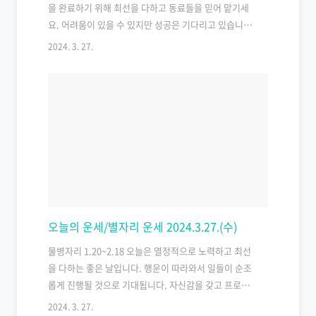
을 완료하기 위해 최선을 다하고 동료들을 믿어 맡기세
요. 어려움이 있을 수 있지만 성공은 기다리고 있습니다.
1996년생 쥐띠 운세 부모님의 의미 있는 말씀이 예상된
2024. 3. 27.
다. 가급적 부모님께 순종하고, 뜻에 따라야 한다. 1984
년생 쥐띠 운세 믿었던 친구나 이성에게 서운한 감정을
느낀다. 또 다른 아픔을 줄 수 있으니 잊어버리도록.
1972년생 쥐띠 운세 조상님의 은덕으로 고민거리가 해
결되니 만사가 행복하다. 여유를 가지는 편도 좋다.
1960년생 쥐띠 운세 몸에서 신호가 들어온다. 건강을 잃
으면 천하를 얻어도 소용없으니, 잘 관리하라. 1948년생
쥐띠 운세 어느 누가 해결해 줄 문제는 아니다. 무엇보다
도 본인의 의지가 제일 중요한..
오늘의 운세/별자리 운세 2024.3.27.(수)
물병자리 1.20~2.18 오늘은 열정적으로 노력하고 최선
을 다하는 좋은 날입니다. 행운이 따라와서 일들이 순조
롭게 진행될 것으로 기대됩니다. 자신감을 갖고 프로포
즈하거나 과감한 투자를 할 때입니다. 구직자나 이직 준
2024. 3. 27.