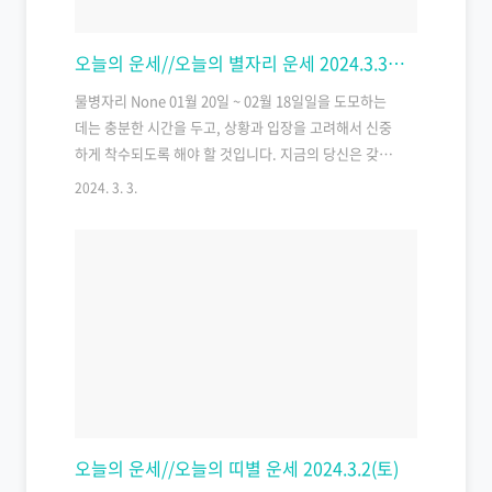
지 않게 불로소득이 생긴..
오늘의 운세//오늘의 별자리 운세 2024.3.3(일)
물병자리 None 01월 20일 ~ 02월 18일일을 도모하는
데는 충분한 시간을 두고, 상황과 입장을 고려해서 신중
하게 착수되도록 해야 할 것입니다. 지금의 당신은 갖추
어진 기반도 약한 데다가, 성급히 결정한 판단으로는 지
2024. 3. 3.
속성을 갖기도 어려울 것입니다. 낙관적인 결과를 기대
하기에는 아직 이른 감이 있습니다. 최근에 물건을 잃어
버렸다면 잃어버렸던 물건을 찾을 수 있겠습니다. 숫자
에 관련된 종사자는 답을 얻겠고 임원이라면 외부에서
스카우트 제의가 들어오겠습니다. * * * * * * * * * * 물고
기자리 None 02월 19일 ~ 03월 20일안정된 상황에서
순조로운 일의 진행이 예견되는 하루입니다. 괜찮은 상
황이 두루 갖춰져 있을 때 뜻한 바 있던 일들을 다양하게
시도해 보십시오. 당신의 이름을 널..
오늘의 운세//오늘의 띠별 운세 2024.3.2(토)