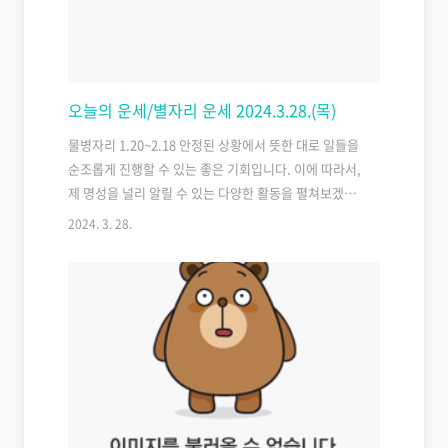
행운이 미소 짓기 전에 당신은 이미 준비를 갖추어 놓아
야 한다. 아차 하면 저만큼 가 있다. 1960년생 쥐띠 운세
오늘은 이동수가 따..
오늘의 운세/별자리 운세 2024.3.28.(목)
물병자리 1.20~2.18 안정된 상황에서 뜻한 대로 일들을
순조롭게 진행할 수 있는 좋은 기회입니다. 이에 따라서,
제 명성을 널리 알릴 수 있는 다양한 활동을 펼쳐보겠습
니다. 하지만 그 과정에서 다른 사람들의 잘못에 대해 귀
2024. 3. 28.
로 듣지 않고, 눈으로 남의 단점을 보지 않으며, 입으로
남의 과실을 말하지 않도록 주의하겠습니다. 이렇게 함
으로써 구설수에 오르지 않고, 긍정적인 모습을 유지할
수 있을 것입니다. 오늘 하루를 의미 있고 성취가 있는 하
루로 만들기 위해 노력하세요. 물고기자리 2.19~3.20 기
대 이상의 성과를 얻을 수 있는 하루입니다. 그러나 섣부
른 욕심이나 불만의 토로는 오히려 손해를 가져올 수 있
습니다. 오늘 하루에는 조금의 손해가 있더라도 결국에
는 당신의 노력이 배신되지 않을 것입니다. ..