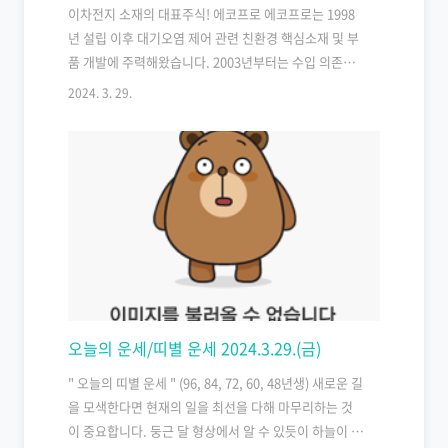
이차전지 소재의 대표주식! 에코프로 에코프로는 1998
년 설립 이후 대기오염 제어 관련 친환경 핵심소재 및 부
품 개발에 주력해왔습니다. 2003년부터는 수입 의존도
가 높았던 이차전지 핵심 소재들의 국산화에 성공하여
2024. 3. 29.
‘환경’과 ‘에너지’를 중심으로 성장하였습니다. 위 내용
은 에코프로 홈페이지 올라온 액면분할에 관한 안내문입
니다. 위 내용을 좀 더 이해하기 쉽게 풀어서 정리해 보았
습니다. 전자공시시스템 다트에 올라온 주식분할결정 공
시내용입니다. 정정사항 안내: 에코프로에서는 최근 주
식분할에 관한 결정을 내렸습니다. 이에 따라 기존에 공
지된 일정에 일부 변경사항이 있어서 이를 공지합니다.
주식분할 일정 변경: 주식분할이 예정되어 있던 매매거
래정지예정기간이 기존에 예정된 4월 10일에서 하루 앞
당겨져 4월 9일..
오늘의 운세/띠별 운세 2024.3.29.(금)
" 오늘의 띠별 운세 " (96, 84, 72, 60, 48년생) 새로운 길
을 모색한다면 현재의 일을 최선을 다해 마무리하는 것
이 중요합니다. 둥근 달 형상에서 알 수 있듯이 하늘이 도