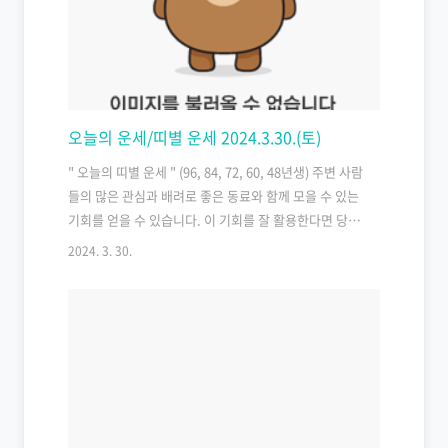
오늘의 운세/띠별 운세 2024.3.30.(토)
" 오늘의 띠별 운세 " (96, 84, 72, 60, 48년생) 주변 사람
들의 많은 관심과 배려로 좋은 동료와 함께 모을 수 있는
기회를 얻을 수 있습니다. 이 기회를 잘 활용한다면 당신
은 자연스럽게 빛날 것입니다. 무한한 가능성을 안고 창
2024. 3. 30.
의적으로 나아가세요. With the abundant attention
and consideration from those around you, you
have the opportunity to unite with great
colleagues. If you seize this opportunity well,
you will naturally shine without having to assert
yourself. Embrace infinite possibilitie..