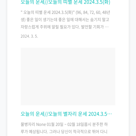
오늘의 운세//오늘의 띠별 운세 2024.3.5(화)
" 오늘의 띠별 운세 2024.3.5(화)" (96, 84, 72, 60, 48년
생) 좋은 일이 생기는데 좋은 일에 대해서는 숨기지 말고
자랑스럽게 주위에 알릴 필요가 있다. 발언할 기회가 있
다면 마음껏 목소리를 높여도 좋겠다. 사랑하는 사람이
2024. 3. 5.
있다면 오늘은 마음을 터놓고 솔직한 심정을 고백하자.
정직이 최선이다. 96년생 쥐띠 운세 인내심을 가지고 기
다린 보람을 느낀다. 새로운 보금자리를 찾을 수도 있다.
84년생 쥐띠 운세 바람이 불어오니, 마음까지 심란할 수
있다. 무모한 일만 아니라면 원하는 일을 하라. 72년생
쥐띠 운세 우연한 기회로 윗사람과 불화가 오늘 풀리겠
다. 이전 보다 더욱 돈독해진다. 60년생 쥐띠 운세 당신
이 그동안 노력한 만큼의 결과를 얻을 수 있다. 막바지까
지 꾸준히 노력하도록…
오늘의 운세//오늘의 별자리 운세 2024.3.5(화)
물병자리 None 01월 20일 ~ 02월 18일몹시 분주한 하
루가 예상됩니다. 그러나 당신이 적극적으로 뛰어 다니