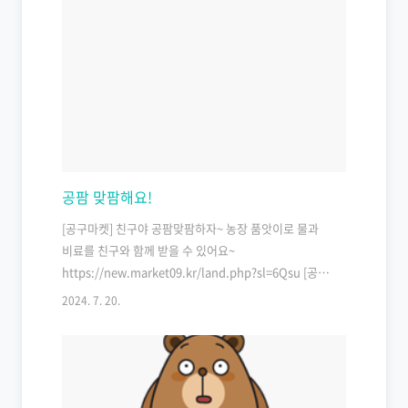
공팜 맞팜해요!
[공구마켓] 친구야 공팜맞팜하자~ 농장 품앗이로 물과
비료를 친구와 함께 받을 수 있어요~
https://new.market09.kr/land.php?sl=6Qsu [공
팜] 농작물을 키우면 집으로 보내드려요.
2024. 7. 20.
new.market09.kr#공팜맞팜 #친구해요 #공구마켓