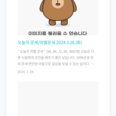
제를 공약했다. 등록금 면제 대상은 단계적 확대를 검토
중이며, 다자녀 정책 지원 대상 기준도 두 자녀로 변경될
예정이다. 다자녀 혜택으로는 세 자녀 이상 가구에게 지
원되던 전기요금, 도시가스, 지역 난방비 감면을 두 자녀
기준으로 확대하고, 보건복지부 다자녀 카드와 연계해
대..
오늘의 운세/띠별운세 2024.3.26.(화)
" 오늘의 띠별 운세 " (96, 84, 72, 60, 48년생) 오늘은 다
른 사람에게 조언을 해주기 좋은 날입니다. 1996년생 쥐
띠 운세 편안한 마음으로 일상을 보낼 수 있는 날이다. 스
트레스를 벗고, 휴식을 취하도록. 1984년생 쥐띠 운세
2024. 3. 26.
부모님과 꾸중이 예상되니 잘 들어라. 나이에 관계 없이
부모님의 말씀 만한 게 없다. 1972년생 쥐띠 운세 갑작스
레 돈이 들어올 수 있으니 관리를 잘하면 득이 되고 못하
면 독이 될 수 있다. 1960년생 쥐띠 운세 심리적인 스트
레스가 생기나 해결방법이 있으니 놀랄 이유가 없다.
1948년생 쥐띠 운세 무슨 일이든 성급히 결정하지 말 것
이며, 충분히 상황을 살피고 결정하는 게 유리하다. 송스