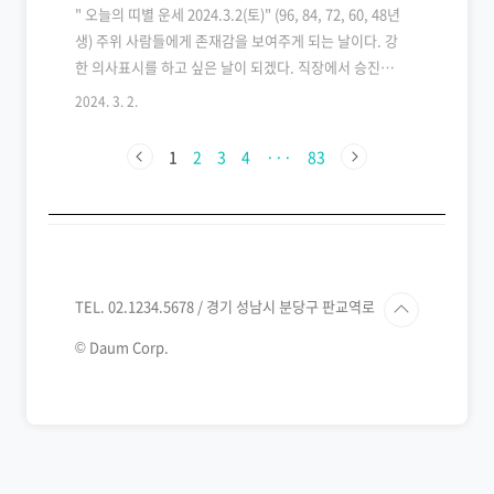
" 오늘의 띠별 운세 2024.3.2(토)" (96, 84, 72, 60, 48년
생) 주위 사람들에게 존재감을 보여주게 되는 날이다. 강
한 의사표시를 하고 싶은 날이 되겠다. 직장에서 승진이
나 스카웃이 예상되니, 주위사람에게 당분간 이런 사실
2024. 3. 2.
을 숨기자. 서류나 문서 관련하여 좋은 소식도 있겠다. 이
익이 있으니 베풀기도 좋은 날이다. 96년생 쥐띠 운세 뜻
1
2
3
4
···
83
밖의 소식이 날라오니, 마음이 싱숭생숭 할 수 있다. 편하
게 가다듬도록 하라. 84년생 쥐띠 운세 예기치 않은 장소
에게 반가운 사람을 만날 수 있다. 다음에 만날 약속을 잡
도록 하라. 72년생 쥐띠 운세 윗사람과의 불화로 감정 대
립이 예상되나 유연한 대처로 위기를 넘길 수 있다. 60년
생 쥐띠 운세 사업 제의가 들어오면 가차없이 승낙하는
TEL. 02.1234.5678 / 경기 성남시 분당구 판교역로
게 좋다. 전화위..
© Daum Corp.