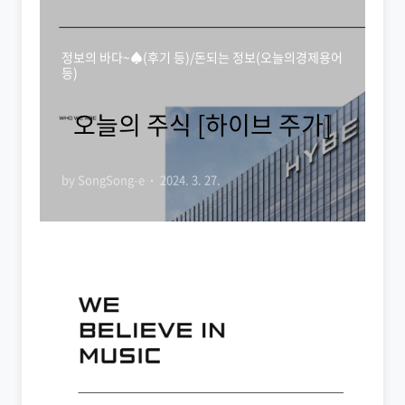
정보의 바다~♠(후기 등)/돈되는 정보(오늘의경제용어
등)
오늘의 주식 [하이브 주가]
by SongSong-e
2024. 3. 27.