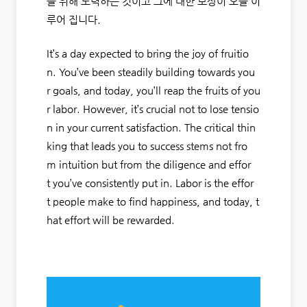
를 위해 노력하는 것이고 그에 대한 보상이 오늘 이
루어 집니다.
It’s a day expected to bring the joy of fruitio
n. You’ve been steadily building towards you
r goals, and today, you’ll reap the fruits of you
r labor. However, it’s crucial not to lose tensio
n in your current satisfaction. The critical thin
king that leads you to success stems not fro
m intuition but from the diligence and effor
t you’ve consistently put in. Labor is the effor
t people make to find happiness, and today, t
hat effort will be rewarded.