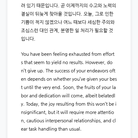
려 있기 때문입니다. 곧 이제까지의 수고와 노력의
결실이 뒤늦게 찾아올 것입니다. 오늘, 그로 인한
기쁨이 적지 않겠으나 여느 때보다 세심한 주의와
조심스런 대인 관계, 분명한 일 처리가 필요할 것
입니다.
You have been feeling exhausted from effort
s that seem to yield no results. However, do
n’t give up. The success of your endeavors oft
en depends on whether you’ve given your bes
t until the very end. Soon, the fruits of your la
bor and dedication will come, albeit belatedl
y. Today, the joy resulting from this won’t be i
nsignificant, but it will require more attentio
n, cautious interpersonal relationships, and cl
ear task handling than usual.