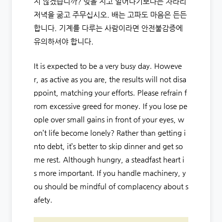
지 않겠습니까? 빚을 지고 일어나기보다는 차라리
저녁을 굶고 주무십시오. 배는 고파도 마음은 든든
합니다. 기계를 다루는 사람이라면 안전불감증에
유의하셔야 합니다.
It is expected to be a very busy day. Howeve
r, as active as you are, the results will not disa
ppoint, matching your efforts. Please refrain f
rom excessive greed for money. If you lose pe
ople over small gains in front of your eyes, w
on’t life become lonely? Rather than getting i
nto debt, it’s better to skip dinner and get so
me rest. Although hungry, a steadfast heart i
s more important. If you handle machinery, y
ou should be mindful of complacency about s
afety.